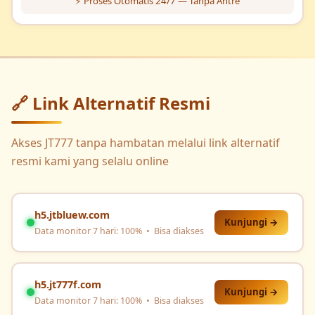
⚡ Proses Otomatis 24/7 — Tanpa Antre
🔗 Link Alternatif Resmi
Akses JT777 tanpa hambatan melalui link alternatif
resmi kami yang selalu online
h5.jtbluew.com
Kunjungi →
Data monitor 7 hari: 100% • Bisa diakses
h5.jt777f.com
Kunjungi →
Data monitor 7 hari: 100% • Bisa diakses