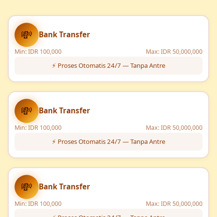
💸
Bank Transfer
Min: IDR 100,000
Max: IDR 50,000,000
⚡ Proses Otomatis 24/7 — Tanpa Antre
💸
Bank Transfer
Min: IDR 100,000
Max: IDR 50,000,000
⚡ Proses Otomatis 24/7 — Tanpa Antre
💸
Bank Transfer
Min: IDR 100,000
Max: IDR 50,000,000