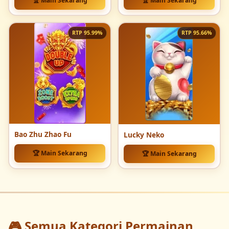
🏆 Main Sekarang
🏆 Main Sekarang
RTP 95.99%
RTP 95.66%
Bao Zhu Zhao Fu
Lucky Neko
🏆 Main Sekarang
🏆 Main Sekarang
🎮 Semua Kategori Permainan