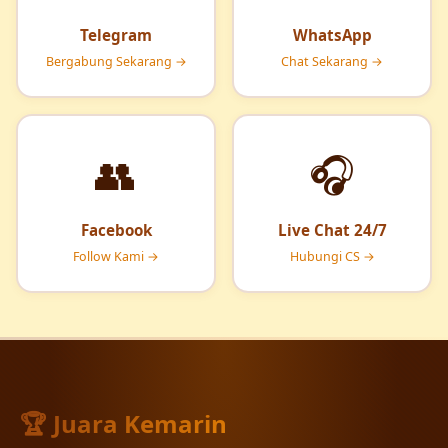
Telegram
WhatsApp
Bergabung Sekarang →
Chat Sekarang →
👥
🎧
Facebook
Live Chat 24/7
Follow Kami →
Hubungi CS →
🏆 Juara Kemarin