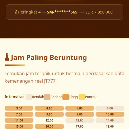
🎖️ Peringkat 4 —
SM-*******569
— IDR 7,850,000
🌡️ Jam Paling Beruntung
Temukan jam terbaik untuk bermain berdasarkan data
kemenangan real JT777
Intensitas:
Rendah
Sedang
Tinggi
Puncak
3:00
4:00
5:00
6:00
7:00
8:00
9:00
10:00
11:00
12:00
13:00
14:00
15:00
16:00
17:00
18:00