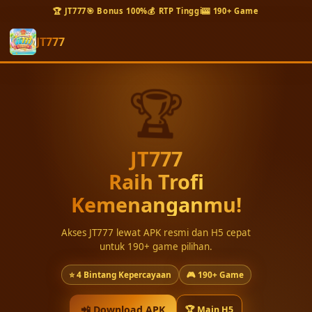
🏆 JT777
🎯 Bonus 100%
💰 RTP Tinggi
🎰 190+ Game
JT777
🏆
JT777
Raih Trofi
Kemenanganmu!
Akses JT777 lewat APK resmi dan H5 cepat
untuk 190+ game pilihan.
⭐ 4 Bintang Kepercayaan
🎮 190+ Game
📲 Download APK
🏆 Main H5